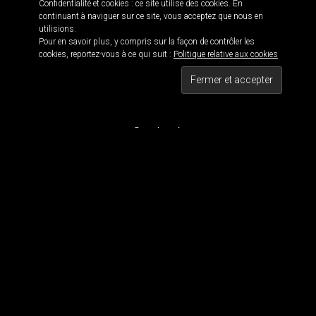
Confidentialité et cookies : ce site utilise des cookies. En
continuant à naviguer sur ce site, vous acceptez que nous en
utilisions.
Pour en savoir plus, y compris sur la façon de contrôler les
Informations
cookies, reportez-vous à ce qui suit :
Politique relative aux cookies
Black is beautiful 114 · © 2016
Maxwell 114 · Blackwork since 2011
Tous droits réservés
Contact
Pour contacter MaxWell :
maxwell114.tattoo[@]gmail.com
Réseaux Sociaux
Nous suivre
Tous les dessins et visuels sont la propriété de Maxwell 114. Tous les visuels sont