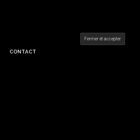
CONTACT
MÉTA
Connexion
Flux des publications
Flux des commentaires
Site de WordPress-FR