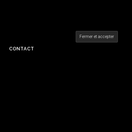
CONTACT
MÉTA
Connexion
Flux des publications
Flux des commentaires
Site de WordPress-FR