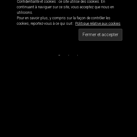
Confidentialité et cookies : ce site utilise des cookies. En
continuant à naviguer sur ce site, vous acceptez que nous en
utilisions.
Pour en savoir plus, y compris sur la façon de contrôler les
Informations
cookies, reportez-vous à ce qui suit :
Politique relative aux cookies
Black is beautiful 114 · © 2016
Maxwell 114 · Blackwork since 2011
Tous droits réservés
Contact
Pour contacter MaxWell :
maxwell114.tattoo[@]gmail.com
Réseaux Sociaux
Nous suivre
Tous les dessins et visuels sont la propriété de Maxwell 114. Tous les visuels sont