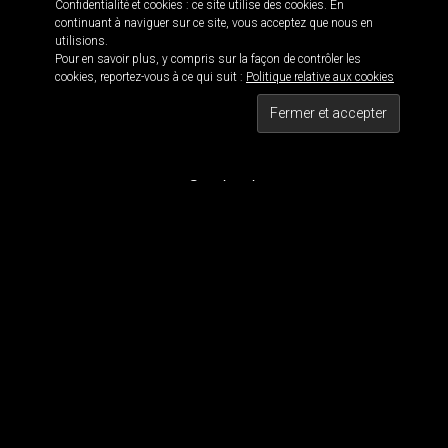
Confidentialité et cookies : ce site utilise des cookies. En
continuant à naviguer sur ce site, vous acceptez que nous en
utilisions.
Pour en savoir plus, y compris sur la façon de contrôler les
Informations
cookies, reportez-vous à ce qui suit :
Politique relative aux cookies
Black is beautiful 114 · © 2016
Maxwell 114 · Blackwork since 2011
Tous droits réservés
Contact
Pour contacter MaxWell :
maxwell114.tattoo[@]gmail.com
Réseaux Sociaux
Nous suivre
Tous les dessins et visuels sont la propriété de Maxwell 114. Tous les visuels sont