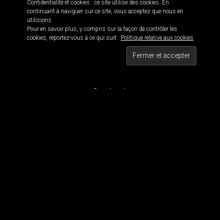
Confidentialité et cookies : ce site utilise des cookies. En
continuant à naviguer sur ce site, vous acceptez que nous en
utilisions.
Pour en savoir plus, y compris sur la façon de contrôler les
Informations
cookies, reportez-vous à ce qui suit :
Politique relative aux cookies
Black is beautiful 114 · © 2016
Maxwell 114 · Blackwork since 2011
Tous droits réservés
Contact
Pour contacter MaxWell :
maxwell114.tattoo[@]gmail.com
Réseaux Sociaux
Nous suivre
Tous les dessins et visuels sont la propriété de Maxwell 114. Tous les visuels sont