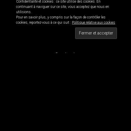
Confidentialité et cookies : ce site utilise des cookies. En
continuant à naviguer sur ce site, vous acceptez que nous en
utilisions.
Pour en savoir plus, y compris sur la façon de contrôler les
Informations
cookies, reportez-vous à ce qui suit :
Politique relative aux cookies
Black is beautiful 114 · © 2016
Maxwell 114 · Blackwork since 2011
Tous droits réservés
Contact
Pour contacter MaxWell :
maxwell114.tattoo[@]gmail.com
Réseaux Sociaux
Nous suivre
Tous les dessins et visuels sont la propriété de Maxwell 114. Tous les visuels sont