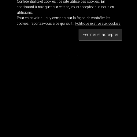
Confidentialité et cookies : ce site utilise des cookies. En
continuant à naviguer sur ce site, vous acceptez que nous en
utilisions.
Pour en savoir plus, y compris sur la façon de contrôler les
Informations
cookies, reportez-vous à ce qui suit :
Politique relative aux cookies
Black is beautiful 114 · © 2016
Maxwell 114 · Blackwork since 2011
Tous droits réservés
Contact
Pour contacter MaxWell :
maxwell114.tattoo[@]gmail.com
Réseaux Sociaux
Nous suivre
Tous les dessins et visuels sont la propriété de Maxwell 114. Tous les visuels sont