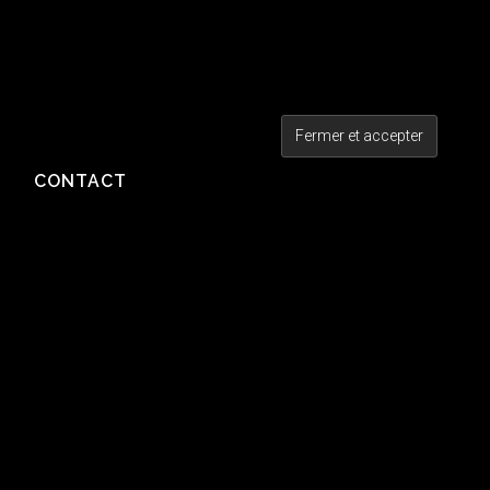
CONTACT
MÉTA
Connexion
Flux des publications
Flux des commentaires
Site de WordPress-FR