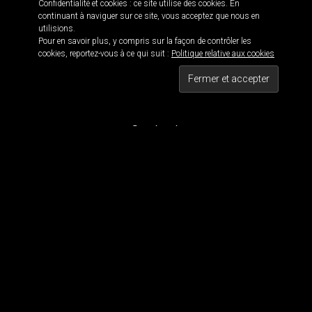
Confidentialité et cookies : ce site utilise des cookies. En
continuant à naviguer sur ce site, vous acceptez que nous en
utilisions.
Pour en savoir plus, y compris sur la façon de contrôler les
Informations
cookies, reportez-vous à ce qui suit :
Politique relative aux cookies
Black is beautiful 114 · © 2016
Maxwell 114 · Blackwork since 2011
Tous droits réservés
Contact
Pour contacter MaxWell :
maxwell114.tattoo[@]gmail.com
Réseaux Sociaux
Nous suivre
Tous les dessins et visuels sont la propriété de Maxwell 114. Tous les visuels sont