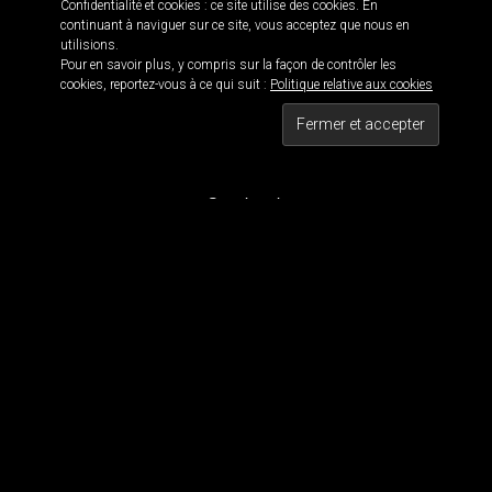
Confidentialité et cookies : ce site utilise des cookies. En
continuant à naviguer sur ce site, vous acceptez que nous en
utilisions.
Pour en savoir plus, y compris sur la façon de contrôler les
Informations
cookies, reportez-vous à ce qui suit :
Politique relative aux cookies
Black is beautiful 114 · © 2016
Maxwell 114 · Blackwork since 2011
Tous droits réservés
Contact
Pour contacter MaxWell :
maxwell114.tattoo[@]gmail.com
Réseaux Sociaux
Nous suivre
Tous les dessins et visuels sont la propriété de Maxwell 114. Tous les visuels sont