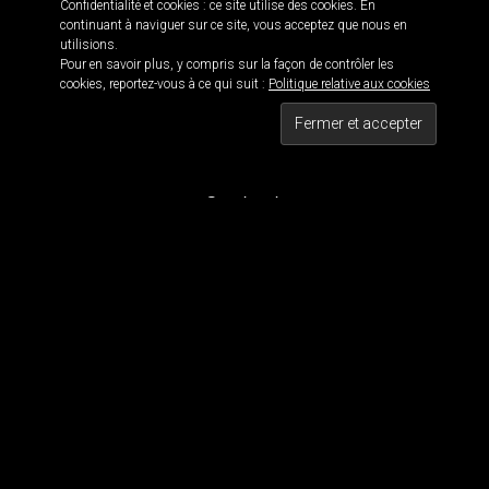
Confidentialité et cookies : ce site utilise des cookies. En
continuant à naviguer sur ce site, vous acceptez que nous en
utilisions.
Pour en savoir plus, y compris sur la façon de contrôler les
Informations
cookies, reportez-vous à ce qui suit :
Politique relative aux cookies
Black is beautiful 114 · © 2016
Maxwell 114 · Blackwork since 2011
Tous droits réservés
Contact
Pour contacter MaxWell :
maxwell114.tattoo[@]gmail.com
Réseaux Sociaux
Nous suivre
Tous les dessins et visuels sont la propriété de Maxwell 114. Tous les visuels sont