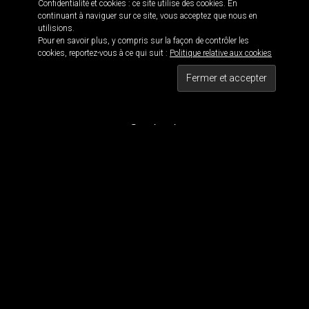
Confidentialité et cookies : ce site utilise des cookies. En
continuant à naviguer sur ce site, vous acceptez que nous en
utilisions.
Pour en savoir plus, y compris sur la façon de contrôler les
Informations
cookies, reportez-vous à ce qui suit :
Politique relative aux cookies
Black is beautiful 114 · © 2016
Maxwell 114 · Blackwork since 2011
Tous droits réservés
Contact
Pour contacter MaxWell :
maxwell114.tattoo[@]gmail.com
Réseaux Sociaux
Nous suivre
Tous les dessins et visuels sont la propriété de Maxwell 114. Tous les visuels sont