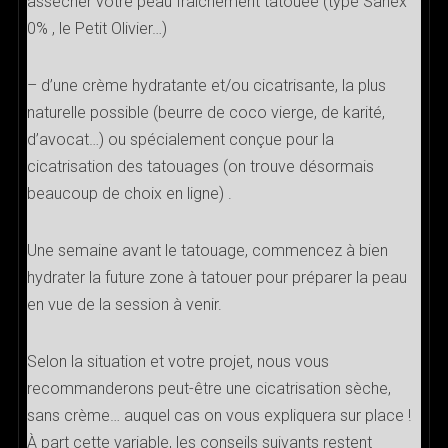
assécher votre peau fraîchement tatouée (type Sanex
0% , le Petit Olivier…)
– d’une crème hydratante et/ou cicatrisante, la plus
naturelle possible (beurre de coco vierge, de karité,
d’avocat…) ou spécialement conçue pour la
cicatrisation des tatouages (on trouve désormais
beaucoup de choix en ligne) .
Une semaine avant le tatouage, commencez à bien
hydrater la future zone à tatouer pour préparer la peau
en vue de la session à venir.
Selon la situation et votre projet, nous vous
recommanderons peut-être une cicatrisation sèche,
sans crème… auquel cas on vous expliquera sur place !
À part cette variable, les conseils suivants restent