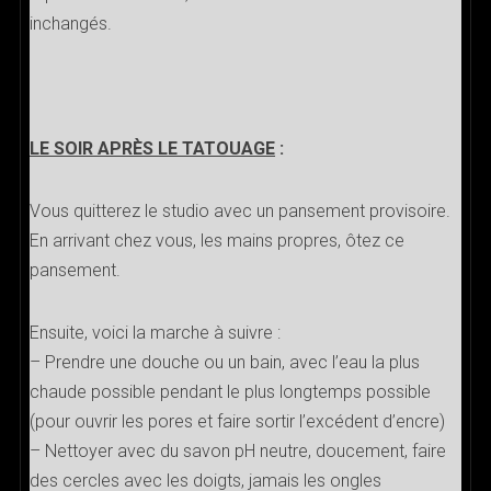
inchangés.
LE SOIR APRÈS LE TATOUAGE
:
Vous quitterez le studio avec un pansement provisoire.
En arrivant chez vous, les mains propres, ôtez ce
pansement.
Ensuite, voici la marche à suivre :
– Prendre une douche ou un bain, avec l’eau la plus
chaude possible pendant le plus longtemps possible
(pour ouvrir les pores et faire sortir l’excédent d’encre)
– Nettoyer avec du savon pH neutre, doucement, faire
des cercles avec les doigts, jamais les ongles