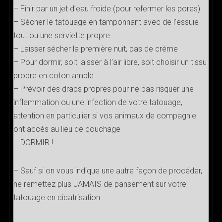
– Finir par un jet d’eau froide (pour refermer les pores)
– Sécher le tatouage en tamponnant avec de l’essuie-
tout ou une serviette propre
– Laisser sécher la première nuit, pas de crème
– Pour dormir, soit laisser à l’air libre, soit choisir un tissu
propre en coton ample
– Prévoir des draps propres pour ne pas risquer une
inflammation ou une infection de votre tatouage,
attention en particulier si vos animaux de compagnie
ont accès au lieu de couchage
– DORMIR !
– Sauf si on vous indique une autre façon de procéder,
ne remettez plus JAMAIS de pansement sur votre
tatouage en cicatrisation.